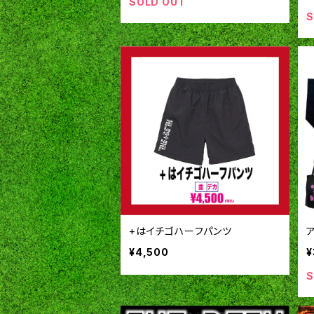
SOLD OUT
S
+はイチゴハーフパンツ
¥4,500
¥
S