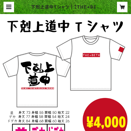
下剋上道中Tシャツ | 【THE+BET
H】OFFICIAL WEB SHOP