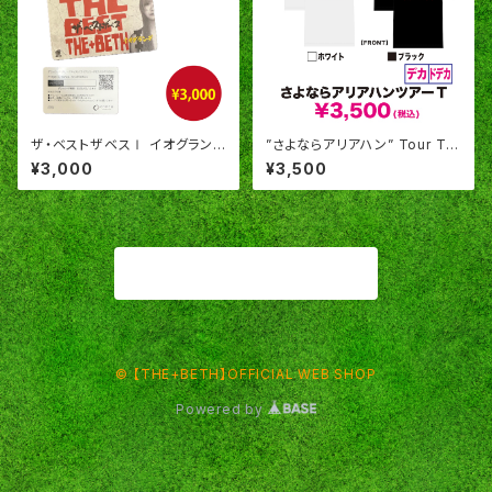
ザ・ベストザベスⅠ イオグランデ
”さよならアリアハン” Tour Tシ
【ダウンロードカード版】
ャツ
¥3,000
¥3,500
商品一覧に戻る
© 【THE+BETH】OFFICIAL WEB SHOP
Powered by